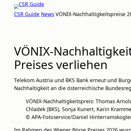
Zum
CSR
Inhalt
CSR Guide
News
VÖNIX-Nachhaltigkeitspreise 2
GUIDE
springen
VÖNIX-Nachhaltigkei
Preises verliehen
Telekom Austria und BKS Bank erneut und Burge
Nachhaltigkeit an die österreichische Bundesr
VÖNIX-Nachhaltigkeitspreis: Thomas Arnoldn
Chladek (BKS), Sonja Kunert, Karin Kramm
© APA-Fotoservice/Daniel Hinterramskogl
Im Rahmen des Wiener Börse Preises 2026 wurd