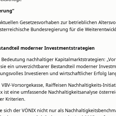
erung“
 aktuellen Gesetzesvorhaben zur betrieblichen Altersv
 Österreichische Bundesregierung für die Weiterentwic
tandteil moderner Investmentstrategien
ge Bedeutung nachhaltiger Kapitalmarktstrategien: „Vo
sie ein unverzichtbarer Bestandteil moderner Investme
ungsvolles Investieren und wirtschaftlicher Erfolg la
V-Vorsorgekasse, Raiffeisen Nachhaltigkeits-Initiativ
x ist eine umfassende Nachhaltigkeitsanalyse österr
r Kriterien.
e sich der VÖNIX nicht nur als Nachhaltigkeitsbenchm