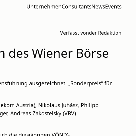
Unternehmen
Consultants
News
Events
Verfasst von
der Redaktion
n des Wiener Börse
nsführung ausgezeichnet. „Sonderpreis“ für
ekom Austria), Nikolaus Juhász, Philipp
er, Andreas Zakostelsky (VBV)
ch die diesjährigen VÖNIX-