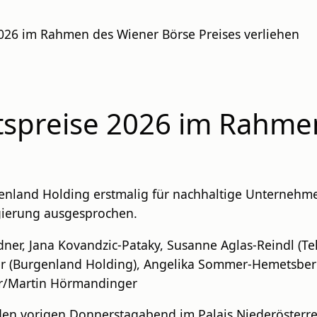
026 im Rahmen des Wiener Börse Preises verliehen
tspreise 2026 im Rahme
nland Holding erstmalig für nachhaltige Unternehme
egierung ausgesprochen.
er, Jana Kovandzic-Pataky, Susanne Aglas-Reindl (Tel
er (Burgenland Holding), Angelika Sommer-Hemetsberg
er/Martin Hörmandinger
en vorigen Donnerstagabend im Palais Niederösterrei