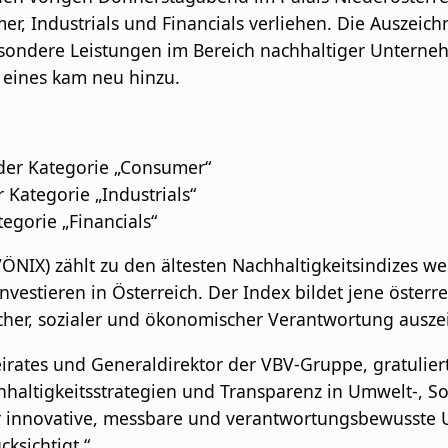
er, Industrials und Financials verliehen. Die Auszeic
esondere Leistungen im Bereich nachhaltiger Unter
, eines kam neu hinzu.
 der Kategorie „Consumer“
 Kategorie „Industrials“
egorie „Financials“
NIX) zählt zu den ältesten Nachhaltigkeitsindizes wel
nvestieren in Österreich. Der Index bildet jene öste
cher, sozialer und ökonomischer Verantwortung ausze
irates und Generaldirektor der VBV-Gruppe, gratulie
hhaltigkeitsstrategien und Transparenz in Umwelt-, 
ür innovative, messbare und verantwortungsbewusste 
ksichtigt.“