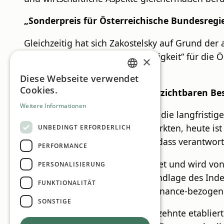
„Sonderpreis für Österreichische Bundesregi
Gleichzeitig hat sich Zakostelsky auf Grund der
einen „Sonderpreis für Nachhaltigkeit“ für die
×
ausgesprochen.
Diese Webseite verwendet
GERMAN
Cookies.
Vom Nischenthema zum unverzichtbaren Bes
ENGLISH
Weitere Informationen
Zakostelsky verwies zugleich auf die langfristi
Nischenthema an den Kapitalmärkten, heute ist 
UNBEDINGT ERFORDERLICH
zwei Jahrzehnten eindrucksvoll, dass verantwort
PERFORMANCE
Der VÖNIX wurde 2005 gegründet und wird von VB
PERSONALISIERUNG
der Wiener Börse getragen. Grundlage des Inde
FUNKTIONALITÄT
ökologischer, sozialer und Governance-bezogene
SONSTIGE
Über die vergangenen zwei Jahrzehnte etabliert