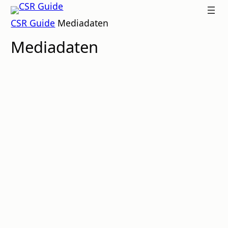
Zum
CSR
CSR Guide
Mediadaten
Inhalt
GUIDE
springen
Mediadaten