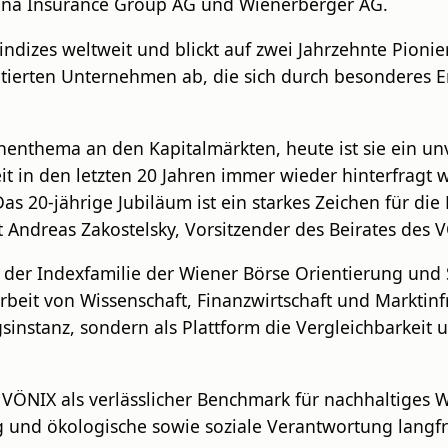
nna Insurance Group AG und Wienerberger AG.
indizes weltweit und blickt auf zwei Jahrzehnte Pionie
notierten Unternehmen ab, die sich durch besonderes 
chenthema an den Kapitalmärkten, heute ist sie ein un
t in den letzten 20 Jahren immer wieder hinterfragt w
Das 20-jährige Jubiläum ist ein starkes Zeichen für d
rt Andreas Zakostelsky, Vorsitzender des Beirates des
l der Indexfamilie der Wiener Börse Orientierung und 
beit von Wissenschaft, Finanzwirtschaft und Marktinfr
sinstanz, sondern als Plattform die Vergleichbarkeit u
r VÖNIX als verlässlicher Benchmark für nachhaltiges W
olg und ökologische sowie soziale Verantwortung langfr