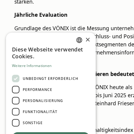
stärken.
Jährliche Evaluation
Grundlage des VÖNIX ist die Messung unterneh
ökologischen und sozialen Ausschluss- und Posi
×
deren Aktien in den oberen Marktsegmenten der 
Diese Webseite verwendet
Quellen dienen öffentliche Unternehmensinform
GERMAN
Cookies.
Datenbanken.
ENGLISH
Weitere Informationen
Nachweis: nachhaltiges Investieren bedeutet
UNBEDINGT ERFORDERLICH
„Besonders freut uns, dass der VÖNIX heute als 
PERFORMANCE
Über die 20 Jahre von Juni 2005 bis Juni 2025 
PERSONALISIERUNG
dies mit weniger Volatilität“, so Reinhard Friese
FUNKTIONALITÄT
20 Jahre im VÖNIX gelistet
SONSTIGE
Ebenfalls prägend für den Nachhaltigkeitsindex