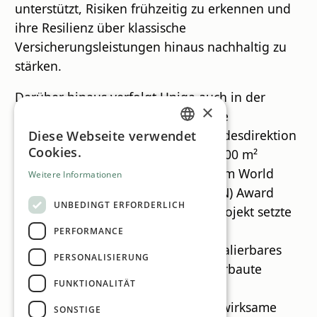
unterstützt, Risiken frühzeitig zu erkennen und
ihre Resilienz über klassische
Versicherungsleistungen hinaus nachhaltig zu
stärken.
Darüber hinaus verfolgt Uniqa auch in der
×
eigenen Betriebsführung ehrgeizige
Nachhaltigkeitsziele. Die Uniqa Landesdirektion
Diese Webseite verwendet
GERMAN
Cookies.
Steiermark ist etwa mit ihrer rund 800 m²
ENGLISH
großen Fassadenbegrünung mit dem World
Weitere Informationen
Green Infrastructure Network (WGIN) Award
UNBEDINGT ERFORDERLICH
2025 ausgezeichnet worden. Das Projekt setzte
sich gegen rund 100 internationale
PERFORMANCE
Einreichungen durch und gilt als skalierbares
PERSONALISIERUNG
Vorzeigebeispiel dafür, wie dicht verbaute
FUNKTIONALITÄT
Innenstadtlagen in klimaresiliente,
biodiversitätsfördernde und sozial wirksame
SONSTIGE