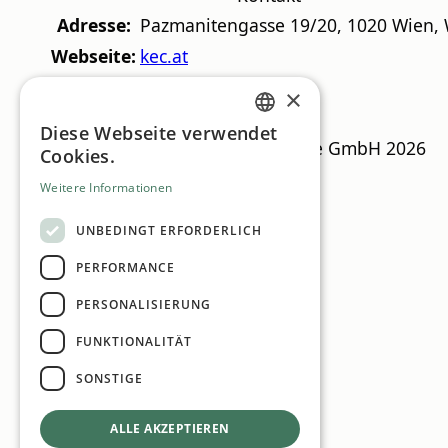
Adresse:
Pazmanitengasse 19/20
,
1020
Wien
,
Webseite:
kec.at
DI.-Dr. Rudolf Kanzian jetzt kontaktieren
×
Diese Webseite verwendet
GERMAN
CSR Guide
© MN Anzeigenservice GmbH 2026
Cookies.
ENGLISH
Weitere Informationen
UNBEDINGT ERFORDERLICH
PERFORMANCE
PERSONALISIERUNG
FUNKTIONALITÄT
SONSTIGE
ALLE AKZEPTIEREN