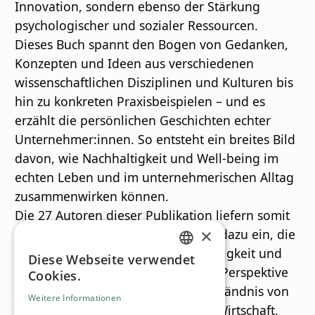
Innovation, sondern ebenso der Stärkung
psychologischer und sozialer Ressourcen.
Dieses Buch spannt den Bogen von Gedanken,
Konzepten und Ideen aus verschiedenen
wissenschaftlichen Disziplinen und Kulturen bis
hin zu konkreten Praxisbeispielen – und es
erzählt die persönlichen Geschichten echter
Unternehmer:innen. So entsteht ein breites Bild
davon, wie Nachhaltigkeit und Well-being im
echten Leben und im unternehmerischen Alltag
zusammenwirken können.
Die 27 Autoren dieser Publikation liefern somit
×
vielfältige Denkanstöße und laden dazu ein, die
symbiotischen Effekte von Nachhaltigkeit und
Diese Webseite verwendet
GERMAN
Well-being aus unternehmerischer Perspektive
Cookies.
ENGLISH
weiter zu erkunden und unser Verständnis von
Weitere Informationen
Wirtschaft weiterzuentwickeln: Als Wirtschaft,