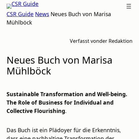
Zum
CSR
CSR Guide
News
Neues Buch von Marisa
Inhalt
GUIDE
Mühlböck
springen
Verfasst von
der Redaktion
Neues Buch von Marisa
Mühlböck
Sustainable Transformation and Well-being.
The Role of Business for Individual and
Collective Flourishing
.
Das Buch ist ein Plädoyer für die Erkenntnis,
dass eine nachhaltige Transformation der