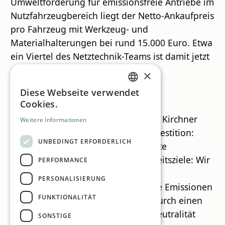
Umweltförderung für emissionsfreie Antriebe im
Nutzfahrzeugbereich liegt der Netto-Ankaufpreis
pro Fahrzeug mit Werkzeug- und
Materialhalterungen bei rund 15.000 Euro. Etwa
ein Viertel des Netztechnik-Teams ist damit jetzt
elektrisch und umweltfreundlich im
×
Versorgungsgebiet unterwegs.
Diese Webseite verwendet
GERMAN
Cookies.
Auch Netz Oberösterreich-
ENGLISH
Aufsichtsratsvorsitzender Alexander Kirchner
Weitere Informationen
unterstreicht die Bedeutung der Investition:
UNBEDINGT ERFORDERLICH
„Dieses Engagement ist eine perfekte
Unterstützung unserer Nachhaltigkeitsziele: Wir
PERFORMANCE
verfolgen konsequent das Ziel der
PERSONALISIERUNG
Dekarbonisierung, indem wir fossile Emissionen
FUNKTIONALITÄT
weitestgehend reduzieren und dadurch einen
entscheidenden Beitrag zur Klimaneutralität
SONSTIGE