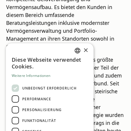
Vermögensaufbau. Es bietet den Kunden in
diesem Bereich umfassende
Beratungsleistungen inklusive modernster
Vermögensverwaltung und Portfolio-
Management an ihren Standorten sowohl in
Graz und Wien-Innere Stadt an.
×
Die Steiermärkische Sparkasse ist als größte
Diese Webseite verwendet
GERMAN
Cookies.
Bundesländer-Sparkasse ein wichtiger Teil der
ENGLISH
österreichischen Sparkassengruppe und zudem
Weitere Informationen
Mitglied im Sparkassen Haftungsverbund. Seit
UNBEDINGT ERFORDERLICH
mehr als 200 Jahren übernimmt das steirische
Finanzinstitut Verantwortung für die
PERFORMANCE
Gesellschaft und die Umwelt. Mit einer
PERSONALISIERUNG
umfangreichen Nachhaltigkeitsstrategie wurden
FUNKTIONALITÄT
diese Prinzipien des Gründungsauftrags in die
Gegenwart transformiert und beinhalten heute