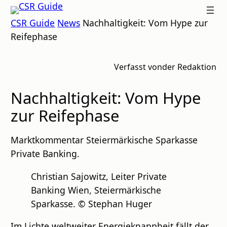
Zum
CSR
CSR Guide
News
Nachhaltigkeit: Vom Hype zur
Inhalt
GUIDE
Reifephase
springen
Verfasst von
der Redaktion
Nachhaltigkeit: Vom Hype
zur Reifephase
Marktkommentar Steiermärkische Sparkasse
Private Banking.
Christian Sajowitz, Leiter Private
Banking Wien, Steiermärkische
Sparkasse. © Stephan Huger
Im Lichte weltweiter Energieknappheit fällt der