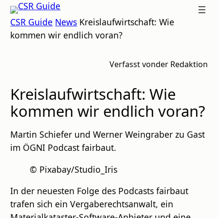
Zum
CSR
CSR Guide
News
Kreislaufwirtschaft: Wie
Inhalt
GUIDE
kommen wir endlich voran?
springen
Verfasst von
der Redaktion
Kreislaufwirtschaft: Wie
kommen wir endlich voran?
Martin Schiefer und Werner Weingraber zu Gast
im ÖGNI Podcast fairbaut.
© Pixabay/Studio_Iris
In der neuesten Folge des Podcasts fairbaut
trafen sich ein Vergaberechtsanwalt, ein
Materialkataster-Software-Anbieter und eine