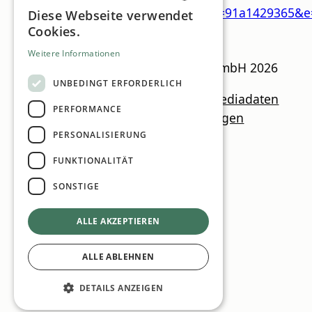
u=fe32bfa2a1942566471c484b1&id=91a1429365&e
Diese Webseite verwendet
GERMAN
Cookies.
ENGLISH
Weitere Informationen
CSR Guide
© MN Anzeigenservice GmbH 2026
UNBEDINGT ERFORDERLICH
Impressum
Datenschutzrichtlinien
Mediadaten
PERFORMANCE
Newsletter
Kontakt
Cookie Einstellungen
PERSONALISIERUNG
FUNKTIONALITÄT
SONSTIGE
ALLE AKZEPTIEREN
ALLE ABLEHNEN
DETAILS ANZEIGEN