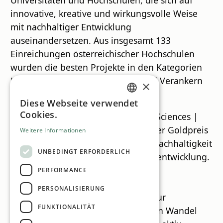
Universitäten und Hochschulen, die sich auf
innovative, kreative und wirkungsvolle Weise
mit nachhaltiger Entwicklung
auseinandersetzen. Aus insgesamt 133
Einreichungen österreichischer Hochschulen
wurden die besten Projekte in den Kategorien
Lernen, Forschen, Kooperieren und Verankern
×
ausgezeichnet.
Diese Webseite verwendet
GERMAN
Cookies.
Für Carinthia University of Applied Sciences |
ENGLISH
Hochschule Kärnten unterstreicht der Goldpreis
Weitere Informationen
die strategische Verankerung von Nachhaltigkeit
UNBEDINGT ERFORDERLICH
in Lehre, Forschung und Hochschulentwicklung.
Die Jury würdigte insbesondere den
PERFORMANCE
ganzheitlichen Bildungsansatz des
PERSONALISIERUNG
Studiengangs und dessen Beitrag zur
FUNKTIONALITÄT
Ausbildung jener Fachkräfte, die den Wandel