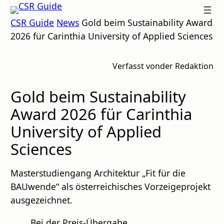
Zum
CSR
CSR Guide
News
Gold beim Sustainability Award
Inhalt
GUIDE
2026 für Carinthia University of Applied Sciences
springen
Verfasst von
der Redaktion
Gold beim Sustainability
Award 2026 für Carinthia
University of Applied
Sciences
Masterstudiengang Architektur „Fit für die
BAUwende“ als österreichisches Vorzeigeprojekt
ausgezeichnet.
Bei der Preis-Übergabe