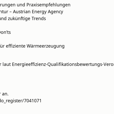
euerungen und Praxisempfehlungen
entur – Austrian Energy Agency
und zukünftige Trends
Don’ts
 für effiziente Wärmeerzeugung
r laut Energieeffizienz-Qualifikationsbewertungs-Ver
 an.
do_register/7041071