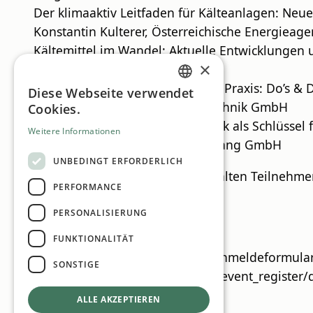
Der klimaaktiv Leitfaden für Kälteanlagen: N
Konstantin Kulterer, Österreichische Energieag
Kältemittel im Wandel: Aktuelle Entwicklungen 
×
Harald Erös, Ingenieurbüro Erös
Effiziente Kälteerzeugung in der Praxis: Do’s & 
Diese Webseite verwendet
GERMAN
Cüneyt Salkim, EQUANS Kältetechnik GmbH
Cookies.
ENGLISH
Von Kälte zu Wärme: Kältetechnik als Schlüssel
Weitere Informationen
Mathias Blaser, Ingenieurbüro Lang GmbH
UNBEDINGT ERFORDERLICH
Wichtig: Für diese Schulung erhalten Teilnehme
PERFORMANCE
Dauer: ca. 2,5 Stunden
PERSONALISIERUNG
Kosten: kostenfrei
FUNKTIONALITÄT
Bitte melden Sie sich über das Anmeldeformular
SONSTIGE
https://myconvento.com/public/event_register/
ALLE AKZEPTIEREN