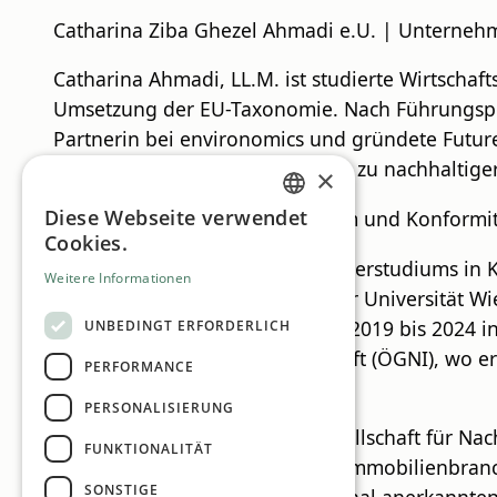
Catharina Ziba Ghezel Ahmadi e.U. | Unterne
Catharina Ahmadi, LL.M. ist studierte Wirtscha
Umsetzung der EU-Taxonomie. Nach Führungspos
Partnerin bei environomics und gründete Future
lehrt an der FH Wiener Neustadt zu nachhaltige
×
Diese Webseite verwendet
DI Martin Ramsauer MSc, System und Konformi
GERMAN
Cookies.
ENGLISH
Nach dem Abschluss seines Masterstudiums in K
Weitere Informationen
Bereich Betriebswirtschaft an der Universität Wi
Während dieser Zeit war er von 2019 bis 2024 in 
UNBEDINGT ERFORDERLICH
Nachhaltige Immobilienwirtschaft (ÖGNI), wo e
PERFORMANCE
Immobilienbranche, tätig ist.
PERSONALISIERUNG
Die ÖGNI – Österreichische Gesellschaft für Nac
FUNKTIONALITÄT
Nachhaltigkeit in der Bau- und Immobilienbranc
SONSTIGE