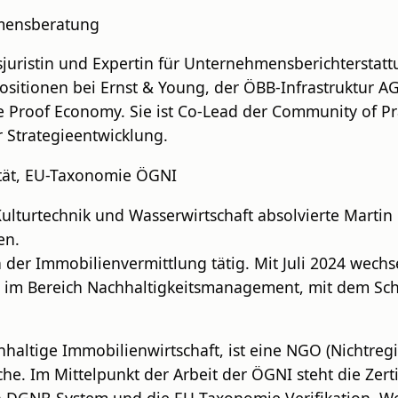
hmensberatung
ftsjuristin und Expertin für Unternehmensberichterst
itionen bei Ernst & Young, der ÖBB-Infrastruktur AG
 Proof Economy. Sie ist Co-Lead der Community of Pra
r Strategieentwicklung.
tät, EU-Taxonomie ÖGNI
ulturtechnik und Wasserwirtschaft absolvierte Marti
en.
der Immobilienvermittlung tätig. Mit Juli 2024 wechse
r im Bereich Nachhaltigkeitsmanagement, mit dem Schw
hhaltige Immobilienwirtschaft, ist eine NGO (Nichtreg
he. Im Mittelpunkt der Arbeit der ÖGNI steht die Ze