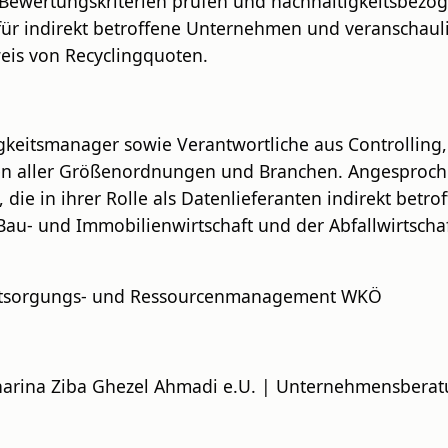
he Bewertungskriterien prüfen und nachhaltigkeitsbez
für indirekt betroffene Unternehmen und veranschaul
eis von Recyclingquoten.
gkeitsmanager sowie Verantwortliche aus Controlling
aller Größenordnungen und Branchen. Angesprochen
 die in ihrer Rolle als Datenlieferanten indirekt betr
Bau- und Immobilienwirtschaft und der Abfallwirtsch
Entsorgungs- und Ressourcenmanagement WKÖ
harina Ziba Ghezel Ahmadi e.U. | Unternehmensbera