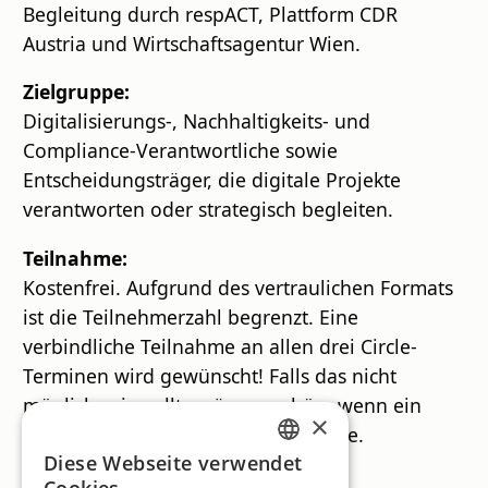
Begleitung durch respACT, Plattform CDR
Austria und Wirtschaftsagentur Wien.
Zielgruppe:
Digitalisierungs-, Nachhaltigkeits- und
Compliance-Verantwortliche sowie
Entscheidungsträger, die digitale Projekte
verantworten oder strategisch begleiten.
Teilnahme:
Kostenfrei. Aufgrund des vertraulichen Formats
ist die Teilnehmerzahl begrenzt. Eine
verbindliche Teilnahme an allen drei Circle-
Terminen wird gewünscht! Falls das nicht
möglich sein sollte wäre es schön, wenn ein
×
Kollege als Ersatz teilnehmen könnte.
Diese Webseite verwendet
GERMAN
Di., 07. Juli 2026