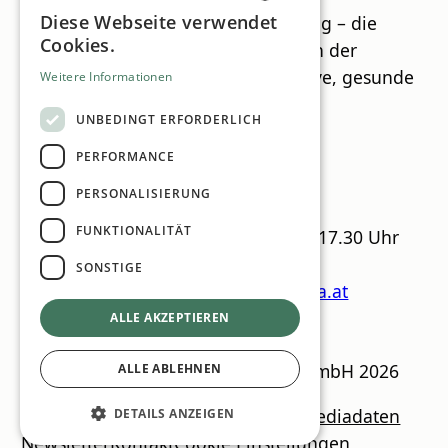
Diese Webseite verwendet
Bildung, Begegnung und Beteiligung – die
GERMAN
Cookies.
integra 2026 setzt neue Maßstäbe in der
ENGLISH
Wissensvermittlung für eine inklusive, gesunde
Weitere Informationen
und zukunftsfähige Gesellschaft.
UNBEDINGT ERFORDERLICH
Messedetails auf einen Blick
PERFORMANCE
integra 2026 Öffnungszeiten
PERSONALISIERUNG
FUNKTIONALITÄT
– 12. Juni 2026 MI & DO 9.00 – 17.30 Uhr
SONSTIGE
Nähere Details auf
www.integra.at
ALLE AKZEPTIEREN
CSR Guide
© MN Anzeigenservice GmbH 2026
ALLE ABLEHNEN
Impressum
Datenschutzrichtlinien
Mediadaten
DETAILS ANZEIGEN
Newsletter
Kontakt
Cookie Einstellungen