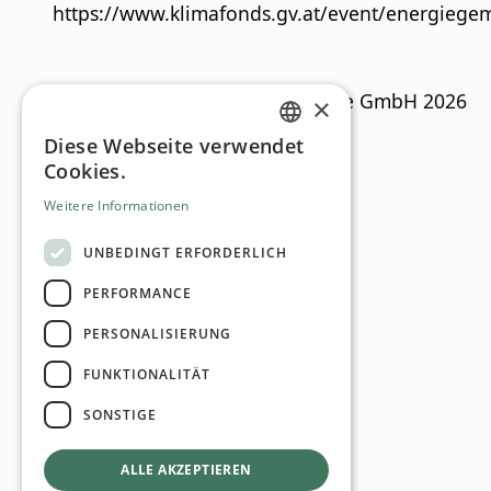
https://www.klimafonds.gv.at/event/energiege
CSR Guide
© MN Anzeigenservice GmbH 2026
×
Diese Webseite verwendet
GERMAN
Cookies.
ENGLISH
Weitere Informationen
UNBEDINGT ERFORDERLICH
PERFORMANCE
PERSONALISIERUNG
FUNKTIONALITÄT
SONSTIGE
ALLE AKZEPTIEREN