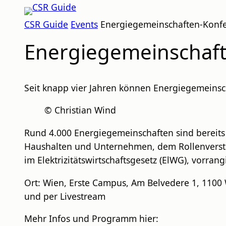
Zum
CSR
Inhalt
CSR Guide
Events
Energiegemeinschaften-Konf
GUIDE
springen
Energiegemeinschaf
Seit knapp vier Jahren können Energiegemeinsc
© Christian Wind
Rund 4.000 Energiegemeinschaften sind bereits a
Haushalten und Unternehmen, dem Rollenverstä
im Elektrizitätswirtschaftsgesetz (ElWG), vorr
Ort: Wien, Erste Campus, Am Belvedere 1, 1100
und per Livestream
Mehr Infos und Programm hier: