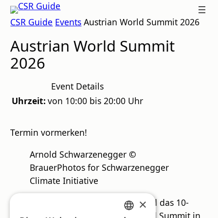
Zum
CSR
CSR Guide
Events
Austrian World Summit 2026
Inhalt
GUIDE
springen
Austrian World Summit
2026
Event Details
Uhrzeit:
von 10:00 bis 20:00 Uhr
Termin vormerken!
Arnold Schwarzenegger
©
BrauerPhotos for Schwarzenegger
Climate Initiative
×
Am Dienstag, den 16. Juni 2026 wird das 10-
jährige Jubiläum des Austrian World Summit in