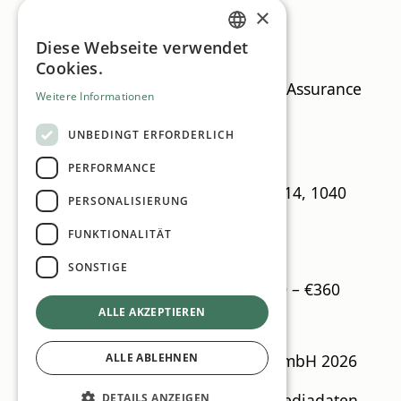
×
Keynote „Prüfung von Compliance-
Diese Webseite verwendet
Management-Systemen“
GERMAN
Cookies.
ENGLISH
Mag. Barbara Fahringer-Postl, BDO Assurance
Weitere Informationen
GmbH
UNBEDINGT ERFORDERLICH
16.00 Ende und Get-Together
PERFORMANCE
LeitnerLeitner, Schwarzenbergplatz 14, 1040
PERSONALISIERUNG
Wien
FUNKTIONALITÄT
Dienstag, 9. Juni 2026
9.00 – 16.00 Uhr
SONSTIGE
Teilnahmegebühr pro Person: € 190 – €360
ALLE AKZEPTIEREN
CSR Guide
© MN Anzeigenservice GmbH 2026
ALLE ABLEHNEN
Impressum
Datenschutzrichtlinien
Mediadaten
DETAILS ANZEIGEN