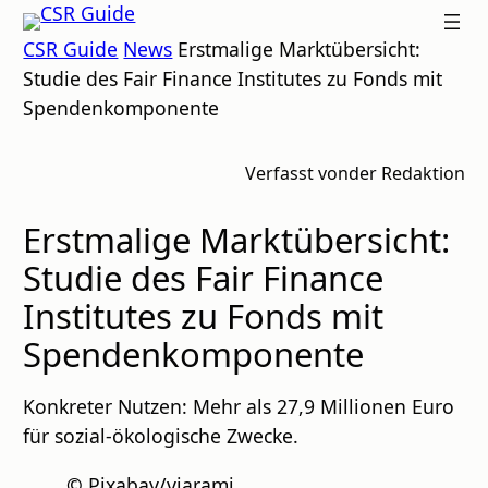
Zum
CSR
CSR Guide
News
Erstmalige Marktübersicht:
Inhalt
GUIDE
Studie des Fair Finance Institutes zu Fonds mit
springen
Spendenkomponente
Verfasst von
der Redaktion
Erstmalige Marktübersicht:
Studie des Fair Finance
Institutes zu Fonds mit
Spendenkomponente
Konkreter Nutzen: Mehr als 27,9 Millionen Euro
für sozial-ökologische Zwecke.
©
Pixabay/viarami