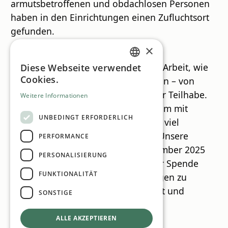
armutsbetroffenen und obdachlosen Personen
haben in den Einrichtungen einen Zufluchtsort
gefunden.
×
„Die Einrichtungen zeigen mit ihrer Arbeit, wie
Diese Webseite verwendet
GERMAN
Cookies.
vielfältig und wertvoll Hilfe sein kann – von
ENGLISH
Wohnprojekten bis hin zu kultureller Teilhabe.
Weitere Informationen
Es freut uns sehr, dass wir gemeinsam mit
UNBEDINGT ERFORDERLICH
unseren Kundinnen und Kunden so viel
bewegen konnten. Und das Beste: Unsere
PERFORMANCE
Initiative geht weiter. Auch im Dezember 2025
PERSONALISIERUNG
laden wir wieder dazu ein, mit einer Spende
FUNKTIONALITÄT
Menschen in schwierigen Lebenslagen zu
unterstützen – in der Weihnachtszeit und
SONSTIGE
darüber hinaus“, so Harald Bauer.
ALLE AKZEPTIEREN