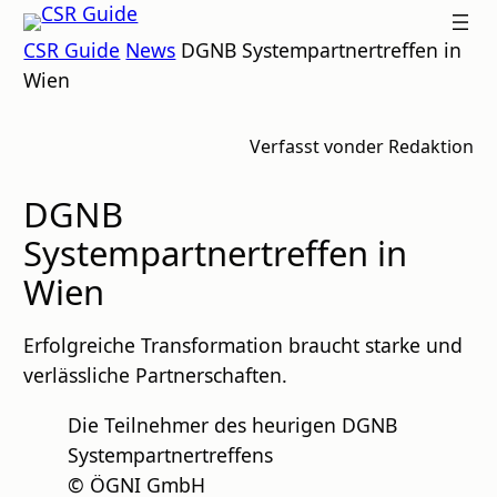
Zum
CSR
CSR Guide
News
DGNB Systempartnertreffen in
Inhalt
GUIDE
Wien
springen
Verfasst von
der Redaktion
DGNB
Systempartnertreffen in
Wien
Erfolgreiche Transformation braucht starke und
verlässliche Partnerschaften.
Die Teilnehmer des heurigen DGNB
Systempartnertreffens
© ÖGNI GmbH