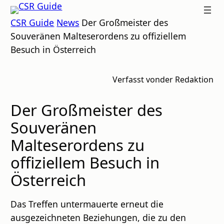
Zum
CSR
CSR Guide
News
Der Großmeister des
Inhalt
GUIDE
Souveränen Malteserordens zu offiziellem
springen
Besuch in Österreich
Verfasst von
der Redaktion
Der Großmeister des
Souveränen
Malteserordens zu
offiziellem Besuch in
Österreich
Das Treffen untermauerte erneut die
ausgezeichneten Beziehungen, die zu den