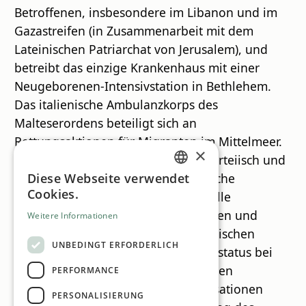
Betroffenen, insbesondere im Libanon und im
Gazastreifen (in Zusammenarbeit mit dem
Lateinischen Patriarchat von Jerusalem), und
betreibt das einzige Krankenhaus mit einer
Neugeborenen-Intensivstation in Bethlehem.
Das italienische Ambulanzkorps des
Malteserordens beteiligt sich an
Rettungsaktionen für Migranten im Mittelmeer.
×
Der Malteserorden ist neutral, unparteiisch und
unpolitisch. Er unterhält diplomatische
Diese Webseite verwendet
GERMAN
Cookies.
Beziehungen zu 115 Staaten, offizielle
ENGLISH
Beziehungen zu fünf weiteren Staaten und
Weitere Informationen
Botschafterbeziehungen zur Europäischen
UNBEDINGT ERFORDERLICH
Union. Er hat ständigen Beobachterstatus bei
den Vereinten Nationen und ist in den
PERFORMANCE
wichtigsten internationalen Organisationen
PERSONALISIERUNG