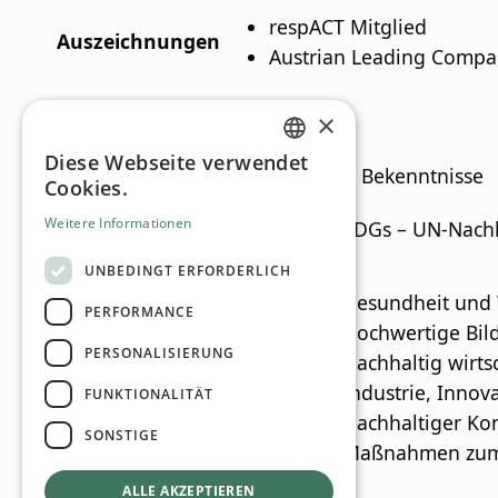
respACT Mitglied
Auszeichnungen
Austrian Leading Compan
Nachhaltigkeitsbericht
×
Link
https://faircheck.at/fair/
Diese Webseite verwendet
GERMAN
Pflichten & Bekenntnisse
Cookies.
ENGLISH
Weitere Informationen
Bekenntnisse
SDGs – UN-Nachha
UNBEDINGT ERFORDERLICH
Gesundheit und
PERFORMANCE
Hochwertige Bil
PERSONALISIERUNG
Nachhaltig wirts
UN-Nachhaltigkeitsziele
Industrie, Innova
FUNKTIONALITÄT
Nachhaltiger Ko
SONSTIGE
Maßnahmen zum 
ALLE AKZEPTIEREN