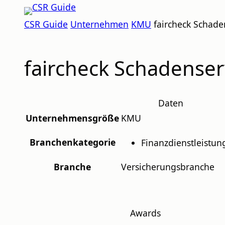
Zum
CSR
Inhalt
CSR Guide
Unternehmen
KMU
faircheck Schad
GUIDE
springen
faircheck Schadense
Daten
Unternehmensgröße
KMU
Branchenkategorie
Finanzdienstleistu
Branche
Versicherungsbranche
Awards