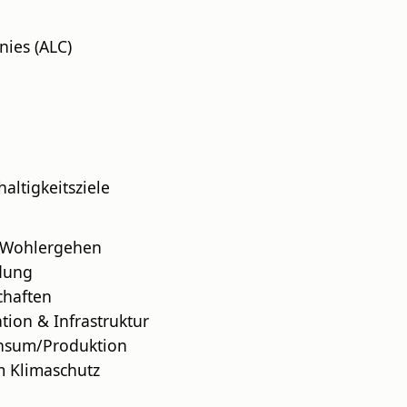
ies (ALC)
ltigkeitsziele
 Wohlergehen
dung
chaften
tion & Infrastruktur
nsum/Produktion
Klimaschutz