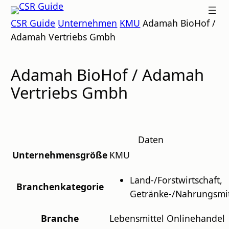
Zum
CSR
CSR Guide
Unternehmen
KMU
Adamah BioHof /
Inhalt
GUIDE
Adamah Vertriebs Gmbh
springen
Adamah BioHof / Adamah
Vertriebs Gmbh
Daten
Unternehmensgröße
KMU
Land-/Forstwirtschaft,
Branchenkategorie
Getränke-/Nahrungsmit
Branche
Lebensmittel Onlinehandel