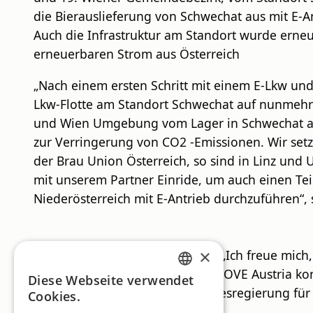
die Bierauslieferung von Schwechat aus mit E-A
Auch die Infrastruktur am Standort wurde erneu
erneuerbaren Strom aus Österreich
„Nach einem ersten Schritt mit einem E-Lkw und
Lkw-Flotte am Standort Schwechat auf nunmehr
und Wien Umgebung vom Lager in Schwechat aus m
zur Verringerung von CO2 -Emissionen. Wir setz
der Brau Union Österreich, so sind in Linz un
mit unserem Partner Einride, um auch einen Te
Niederösterreich mit E-Antrieb durchzuführen“,
×
Mobilitätsminister Peter Hanke: „Ich freue mich
Im Zuge unseres Programms eMOVE Austria konnt
Diese Webseite verwendet
GERMAN
ist ein klares Signal dieser Bundesregierung fü
Cookies.
ENGLISH
angekommen ist!“