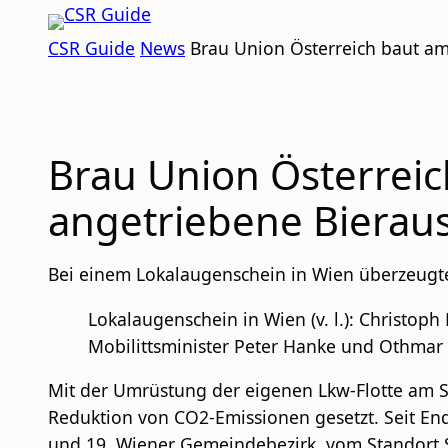
Zum
CSR
Inhalt
CSR Guide
News
Brau Union Österreich baut am
GUIDE
springen
Brau Union Österreic
angetriebene Bieraus
Bei einem Lokalaugenschein in Wien überzeugte
Lokalaugenschein in Wien (v. l.): Christoph 
Mobilittsminister Peter Hanke und Othmar
Mit der Umrüstung der eigenen Lkw-Flotte am St
Reduktion von CO2-Emissionen gesetzt. Seit En
und 19. Wiener Gemeindebezirk, vom Standort Sc