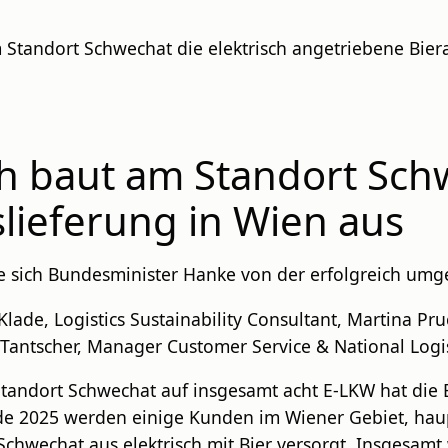
 Standort Schwechat die elektrisch angetriebene Bier
h baut am Standort Schw
lieferung in Wien aus
 sich Bundesminister Hanke von der erfolgreich umg
Klade, Logistics Sustainability Consultant, Martina Pr
 Tantscher, Manager Customer Service & National Logi
andort Schwechat auf insgesamt acht E-LKW hat die B
de 2025 werden einige Kunden im Wiener Gebiet, haupt
hwechat aus elektrisch mit Bier versorgt. Insgesamt