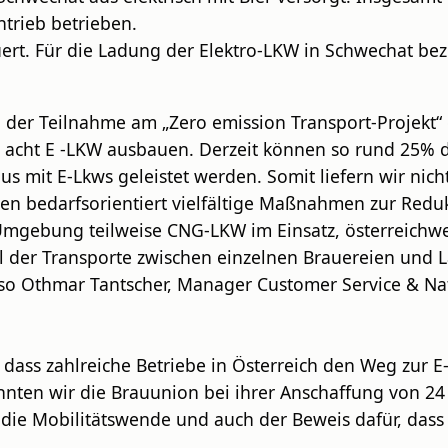
ntrieb betrieben.
ert. Für die Ladung der Elektro-LKW in Schwechat bez
 der Teilnahme am „Zero emission Transport-Projekt“ 
 acht E -LKW ausbauen. Derzeit können so rund 25% d
it E-Lkws geleistet werden. Somit liefern wir nicht 
en bedarfsorientiert vielfältige Maßnahmen zur Redu
d Umgebung teilweise CNG-LKW im Einsatz, österreichw
il der Transporte zwischen einzelnen Brauereien und
 so Othmar Tantscher, Manager Customer Service & Nat
, dass zahlreiche Betriebe in Österreich den Weg zur 
en wir die Brauunion bei ihrer Anschaffung von 24 
r die Mobilitätswende und auch der Beweis dafür, das