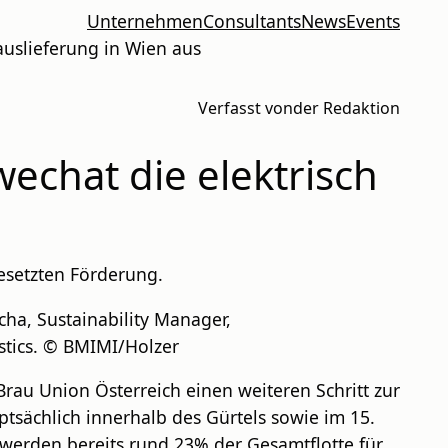
Unternehmen
Consultants
News
Events
auslieferung in Wien aus
Verfasst von
der Redaktion
echat die elektrisch
esetzten Förderung.
ucha, Sustainability Manager,
stics. © BMIMI/Holzer
rau Union Österreich einen weiteren Schritt zur
sächlich innerhalb des Gürtels sowie im 15.
 werden bereits rund 23% der Gesamtflotte für