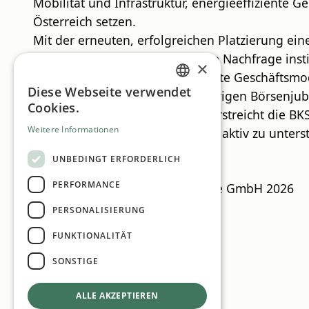
Mobilität und Infrastruktur, energieeffizient
Österreich setzen.
Mit der erneuten, erfolgreichen Platzierung ein
Refinanzierungsbasis. Die starke Nachfrage inst
×
Kapitalmarkts in das diversifizierte Geschäftsmo
Diese Webseite verwendet
Wenige Wochen vor dem 40-jährigen Börsenjubilä
GERMAN
Cookies.
der erfolgreichen Emission unterstreicht die BK
ENGLISH
Weitere Informationen
zu einer nachhaltigen Wirtschaft aktiv zu unters
UNBEDINGT ERFORDERLICH
PERFORMANCE
CSR Guide
© MN Anzeigenservice GmbH 2026
PERSONALISIERUNG
FUNKTIONALITÄT
SONSTIGE
ALLE AKZEPTIEREN