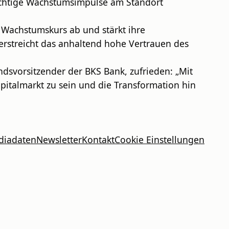
wichtige Wachstumsimpulse am Standort
n Wachstumskurs ab und stärkt ihre
terstreicht das anhaltend hohe Vertrauen des
dsvorsitzender der BKS Bank, zufrieden: „Mit
apitalmarkt zu sein und die Transformation hin
diadaten
Newsletter
Kontakt
Cookie Einstellungen