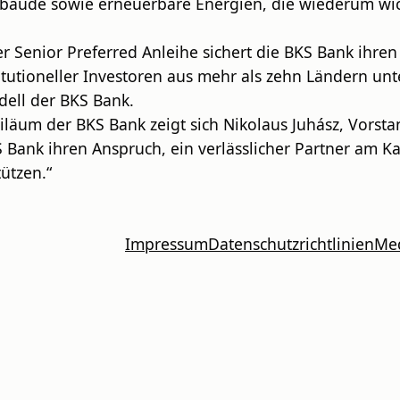
e Gebäude sowie erneuerbare Energien, die wiederum 
er Senior Preferred Anleihe sichert die BKS Bank ihre
itutioneller Investoren aus mehr als zehn Ländern un
dell der BKS Bank.
um der BKS Bank zeigt sich Nikolaus Juhász, Vorstan
S Bank ihren Anspruch, ein verlässlicher Partner am K
tützen.“
Impressum
Datenschutzrichtlinien
Me