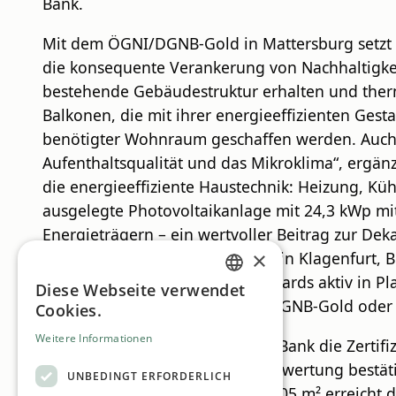
Bank.
Mit dem ÖGNI/DGNB-Gold in Mattersburg setzt d
die konsequente Verankerung von Nachhaltigkei
bestehende Gebäudestruktur erhalten und therm
Balkonen, die mit ihrer energieeffizienten Ge
benötigter Wohnraum geschaffen werden. Auch d
Aufenthaltsqualität und das Mikroklima“, ergänz
die energieeffiziente Haustechnik: Heizung, 
ausgelegte Photovoltaikanlage mit 24,3 kWp mi
Energieträgern – ein wertvoller Beitrag zur De
×
das BKS Holzquartier (Bauteil B) in Klagenfurt,
integriert die ÖGNI/DGNB-Standards aktiv in Pl
Diese Webseite verwendet
GERMAN
die Zertifizierungen wie ÖGNI/DGNB-Gold oder 
Cookies.
ENGLISH
Weitere Informationen
Als „Green Brand“ nutzt die BKS Bank die Zertif
Mattersburg Die ÖGNI/DGNB-Bewertung bestätigt 
UNBEDINGT ERFORDERLICH
Bruttogeschossfläche von 1.655,05 m² erreicht 