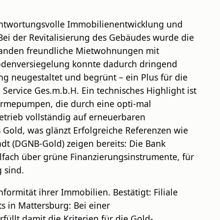
rantwortungsvolle Immobilienentwicklung und
ei der Revitalisierung des Gebäudes wurde die
standen freundliche Mietwohnungen mit
 Bodenversiegelung konnte dadurch dringend
 neugestaltet und begrünt – ein Plus für die
Service Ges.m.b.H. Ein technisches Highlight ist
ärmepumpen, die durch eine opti-mal
trieb vollständig auf erneuerbaren
 Gold, was glänzt Erfolgreiche Referenzen wie
tadt (DGNB-Gold) zeigen bereits: Die Bank
lfach über grüne Finanzierungsinstrumente, für
 sind.
rmität ihrer Immobilien. Bestätigt: Filiale
s in Mattersburg: Bei einer
llt damit die Kriterien für die Gold-