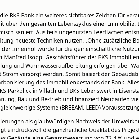
ie BKS Bank ein weiteres sichtbares Zeichen für ve
t über den gesamten Lebenszyklus einer Immobilie. B
isch saniert. Aus teils ungenutzten Leerflächen ent
staltung neueste Techniken nutzen. „Ohne zusätzliche
er Innenhof wurde für die gemeinschaftliche Nutzung
t Manfred Isopp, Geschäftsführer der BKS Immobilien 
Kühlung und Warmwasseraufbereitung erfolgen über W
t Strom versorgt werden. Somit basiert der Gebäudebe
karbonisierung des Immobilienbestands der Bank. Alles
 BKS Parkblick in Villach und BKS Lebenswert in Eisens
anung, Bau und Be-trieb und finanziert Neubauten vie
gleichwertige Systeme (BREEAM, LEED) Voraussetzung
izierungen als glaubwürdigen Nachweis der Umweltkonfo
eindrucksvoll die ganzheitliche Qualität des Projekt
das Gebäude eine Gesamtbewertung von 72,4 % und erfü