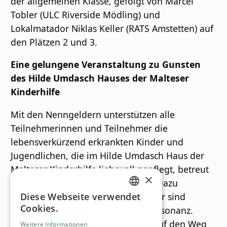
der allgemeinen Klasse, gefolgt von Marcel
Tobler (ULC Riverside Mödling) und
Lokalmatador Niklas Keller (RATS Amstetten) auf
den Plätzen 2 und 3.
Eine gelungene Veranstaltung zu Gunsten
des Hilde Umdasch Hauses der Malteser
Kinderhilfe
Mit den Nenngeldern unterstützen alle
Teilnehmerinnen und Teilnehmer die
lebensverkürzend erkrankten Kinder und
Jugendlichen, die im Hilde Umdasch Haus der
Malteser Kinderhilfe liebevoll gepflegt, betreut
×
und individuell gefördert werden. Dazu
Geschäftsführer Olivier Loudon: „Wir sind
Diese Webseite verwendet
GERMAN
Cookies.
überwältigt von der großartigen Resonanz.
ENGLISH
Über 1.800 Menschen haben sich auf den Weg
Weitere Informationen