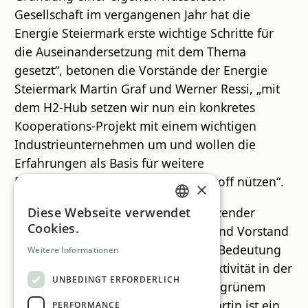
Gesellschaft im vergangenen Jahr hat die
Energie Steiermark erste wichtige Schritte für
die Auseinandersetzung mit dem Thema
gesetzt“, betonen die Vorstände der Energie
Steiermark Martin Graf und Werner Ressi, „mit
dem H2-Hub setzen wir nun ein konkretes
Kooperations-Projekt mit einem wichtigen
Industrieunternehmen um und wollen die
Erfahrungen als Basis für weitere
Partnerschaften in Sachen Wasserstoff nützen“.
×
David Goulbourne (Vorstandsvorsitzender
Diese Webseite verwendet
GERMAN
Cookies.
Wolfram Bergbau und Hütten AG) und Vorstand
ENGLISH
Andreas Raffelsberger betonen die Bedeutung
Weitere Informationen
des Projektes für die Standort-Attraktivität in der
UNBEDINGT ERFORDERLICH
Steiermark: „Die Sicherstellung von grünem
Wasserstoff für unser Werk in St. Martin ist ein
PERFORMANCE