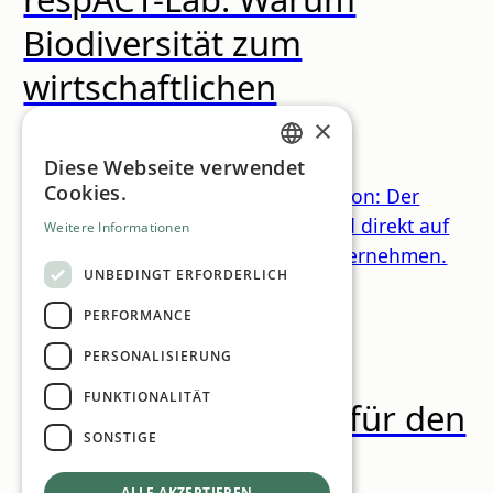
Biodiversität zum
wirtschaftlichen
Erfolgsfaktor wird
×
Diese Webseite verwendet
GERMAN
Cookies.
Lieferketten, Finanzierung, Reputation: Der
ENGLISH
Zustand der Natur wirkt zunehmend direkt auf
Weitere Informationen
den wirtschaftlichen Erfolg von Unternehmen.
UNBEDINGT ERFORDERLICH
PERFORMANCE
News
PERSONALISIERUNG
FUNKTIONALITÄT
Charity-Golf-Turnier für den
SONSTIGE
guten Zweck
ALLE AKZEPTIEREN