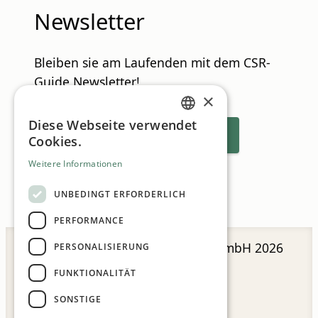
Newsletter
Bleiben sie am Laufenden mit dem CSR-
Guide Newsletter!
×
Diese Webseite verwendet
GERMAN
Zum Newsletter anmelden
Cookies.
ENGLISH
Weitere Informationen
UNBEDINGT ERFORDERLICH
PERFORMANCE
CSR Guide
© MN Anzeigenservice GmbH 2026
PERSONALISIERUNG
FUNKTIONALITÄT
SONSTIGE
Impressum