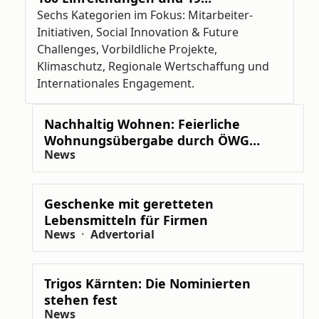
Unternehmen für den Trigos 2026
Sechs Kategorien im Fokus: Mitarbeiter-
nominiert
Initiativen, Social Innovation & Future
Challenges, Vorbildliche Projekte,
Klimaschutz, Regionale Wertschaffung und
Internationales Engagement.
Nachhaltig Wohnen: Feierliche
Wohnungsübergabe durch ÖWG
News
Wohnbau in Kalsdorf
Geschenke mit geretteten
Lebensmitteln für Firmen
News
Advertorial
Trigos Kärnten: Die Nominierten
stehen fest
News